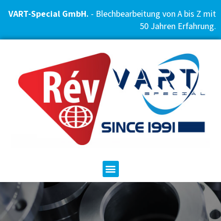
VART-Special GmbH.
- Blechbearbeitung von A bis Z mit
50 Jahren Erfahrung.