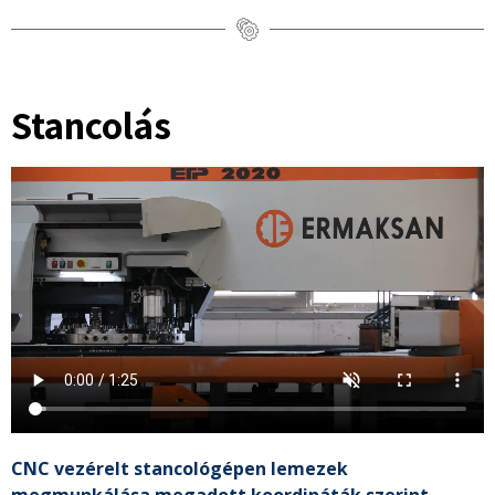
Stancolás
CNC vezérelt stancológépen lemezek
megmunkálása megadott koordináták szerint