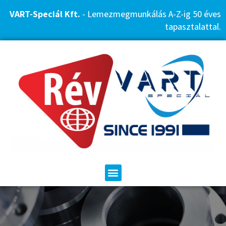
VART-Speciál Kft.
- Lemezmegmunkálás A-Z-ig 50 éves
tapasztalattal.