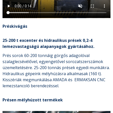
Préskivágás
25-200 t excenter és hidraulikus prések 0,2-4
lemezvastagságú alapanyagok gyártásához.
Prés sorok 60-200 tonnáig görgős adagolóval
szalaglecsévélővel, egyengetővel sorozatszerszámok
üzemeltetésére. 25-200 tonnás prések egyedi munkákra.
Hidraulikus gépeink mélyhúzásra alkalmasak (160 t).
Kisszériák megmunkálása AMADA és ERMAKSAN CNC
lemezstancoló berendezéssel.
Présen mélyhúzott termékek