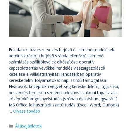
Feladatok: fuvarszervezés bejövő és kimenő rendelések
adminisztrációja bejövő számla ellenőrzés kimenő
számlázás szállítólevelek elkészítése operatív
kapcsolattartás vevőkkel rendelés visszaigazolások
kezelése a vállalatirányítási rendszerben operatív
kereskedelmi folyamatokat napi szintű támogatása
Elvárások: középfokú végzettség kereskedelem, logisztika,
beszerzés területen szerzett releváns szakmai tapasztalat
középfokú angol nyelvtudás (szóban és írásban egyaránt)
MS Office felhasználói szintű tudás (Excel, Word, Outlook)
…
Olvass tovább
Állásajánlatok