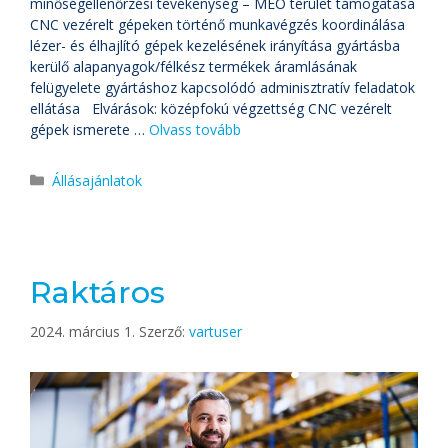
minőségellenőrzési tevékenység – MEO terület támogatása
CNC vezérelt gépeken történő munkavégzés koordinálása
lézer- és élhajlító gépek kezelésének irányítása gyártásba
kerülő alapanyagok/félkész termékek áramlásának
felügyelete gyártáshoz kapcsolódó adminisztratív feladatok
ellátása Elvárások: középfokú végzettség CNC vezérelt
gépek ismerete …
Olvass tovább
Állásajánlatok
Raktáros
2024. március 1.
Szerző:
vartuser