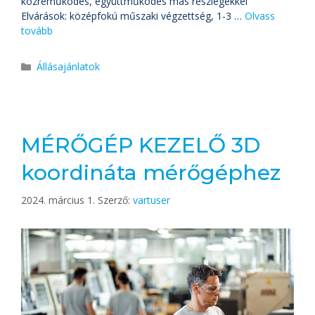
közreműködés, együttműködés más részlegekkel
Elvárások: középfokú műszaki végzettség, 1-3 …
Olvass
tovább
Állásajánlatok
MÉRŐGÉP KEZELŐ 3D
koordináta mérőgéphez
2024. március 1.
Szerző:
vartuser