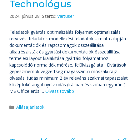
Technológus
2024. június 28.
Szerző:
vartuser
Feladatok gyártás optimalizálás folyamat optimalizálás
tervezési feladatok modellezési feladatok – minta alapján
dokumentációk és rajzcsomagok összeállítása
alkatrészlisták és gyártási dokumentációk összeállítása
termelési layout kialakítása gyártási folyamathoz
kapcsolódó normaidők mérése, felülvizsgálata Elvárások
gépészmérnök végzettség magasszintű műszaki rajz
olvasási tudás minimum 2 év releváns szakmai tapasztalat
középfokú angol nyelvtudás (írásban és szóban egyaránt)
MS Office erős …
Olvass tovább
Állásajánlatok