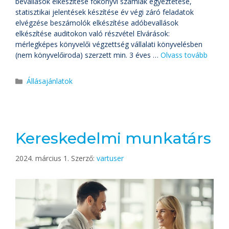
bevallások elkészítése főkönyvi számlák egyeztetése,
statisztikai jelentések készítése év végi záró feladatok
elvégzése beszámolók elkészítése adóbevallások
elkészítése auditokon való részvétel Elvárások:
mérlegképes könyvelői végzettség vállalati könyvelésben
(nem könyvelőiroda) szerzett min. 3 éves …
Olvass tovább
Állásajánlatok
Kereskedelmi munkatárs
2024. március 1.
Szerző:
vartuser