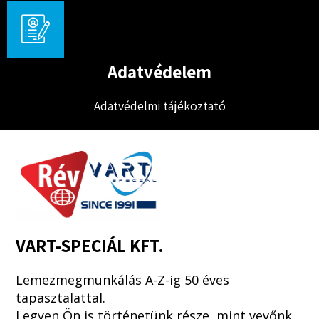
Adatvédelem
Adatvédelmi tájékoztató
VART-SPECIÁL KFT.
Lemezmegmunkálás A-Z-ig 50 éves
tapasztalattal.
Legyen Ön is történetünk része, mint vevőnk,