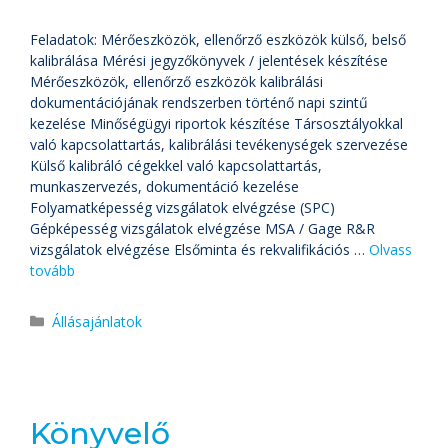
Feladatok: Mérőeszközök, ellenőrző eszközök külső, belső
kalibrálása Mérési jegyzőkönyvek / jelentések készítése
Mérőeszközök, ellenőrző eszközök kalibrálási
dokumentációjának rendszerben történő napi szintű
kezelése Minőségügyi riportok készítése Társosztályokkal
való kapcsolattartás, kalibrálási tevékenységek szervezése
Külső kalibráló cégekkel való kapcsolattartás,
munkaszervezés, dokumentáció kezelése
Folyamatképesség vizsgálatok elvégzése (SPC)
Gépképesség vizsgálatok elvégzése MSA / Gage R&R
vizsgálatok elvégzése Elsőminta és rekvalifikációs …
Olvass
tovább
Állásajánlatok
Könyvelő