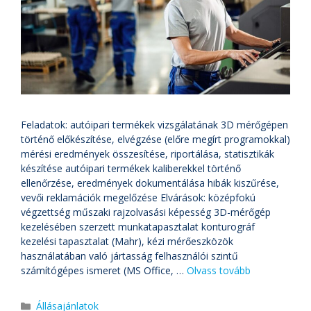
Feladatok: autóipari termékek vizsgálatának 3D mérőgépen
történő előkészítése, elvégzése (előre megírt programokkal)
mérési eredmények összesítése, riportálása, statisztikák
készítése autóipari termékek kaliberekkel történő
ellenőrzése, eredmények dokumentálása hibák kiszűrése,
vevői reklamációk megelőzése Elvárások: középfokú
végzettség műszaki rajzolvasási képesség 3D-mérőgép
kezelésében szerzett munkatapasztalat konturográf
kezelési tapasztalat (Mahr), kézi mérőeszközök
használatában való jártasság felhasználói szintű
számítógépes ismeret (MS Office, …
Olvass tovább
Állásajánlatok