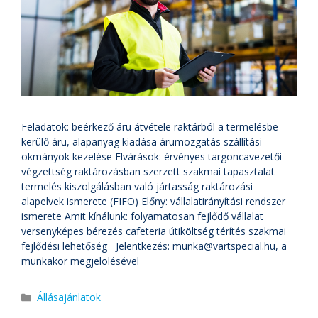
Feladatok: beérkező áru átvétele raktárból a termelésbe
kerülő áru, alapanyag kiadása árumozgatás szállítási
okmányok kezelése Elvárások: érvényes targoncavezetői
végzettség raktározásban szerzett szakmai tapasztalat
termelés kiszolgálásban való jártasság raktározási
alapelvek ismerete (FIFO) Előny: vállalatirányítási rendszer
ismerete Amit kínálunk: folyamatosan fejlődő vállalat
versenyképes bérezés cafeteria útiköltség térítés szakmai
fejlődési lehetőség Jelentkezés:
munka@vartspecial.hu
, a
munkakör megjelölésével
Állásajánlatok