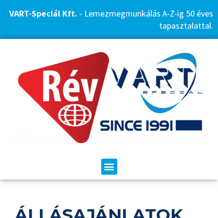
VART-Speciál Kft.
- Lemezmegmunkálás A-Z-ig 50 éves
tapasztalattal.
ÁLLÁSAJÁNLATOK