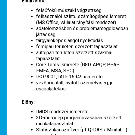
Elvárások:
felsőfokú műszaki végzettség
felhasználói szintű számítógépes ismeret
(MS Office, vállalatirányítási rendszer)
adatelemzésben és problémamegoldásban
jártasság
tárgyalóképes angol nyelvtudás
fémipari területen szerzett tapasztalat
autóipari területen szerzett szakmai
tapasztalat
Core Tools ismerete (G8D, APQP, PPAP,
FMEA, MSA, SPC)
ISO 9001, IATF 16949 ismerete
vevőorientált, nyitott személyiség, jó
csapatjátékos
Előny:
IMDS rendszer ismerete
3D-mérőgép programozásában szerzett
munkatapasztalat
Statisztikai szoftver (pl. Q-DAS / Minitab…)