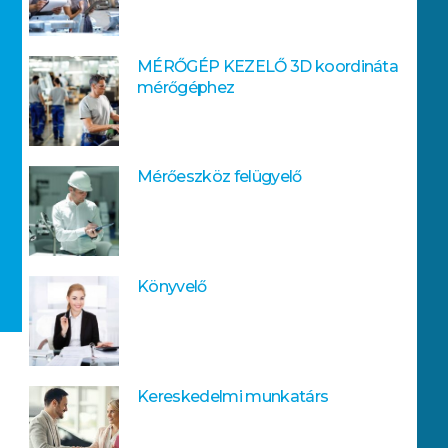
MÉRŐGÉP KEZELŐ 3D koordináta
mérőgéphez
Mérőeszköz felügyelő
Könyvelő
Kereskedelmi munkatárs