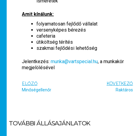
ismeretek
Amit kínálunk:
folyamatosan fejlődő vállalat
versenyképes bérezés
cafeteria
útiköltség térítés
szakmai fejlődési lehetőség
Jelentkezés:
munka@vartspecial.hu
, a munkakör
megjelölésével
ELŐZŐ
KÖVETKEZŐ
Minőségellenőr
Raktáros
TOVÁBBI ÁLLÁSAJÁNLATOK