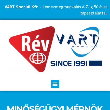
VART-Speciál Kft.
- Lemezmegmunkálás A-Z-ig 50 éves
tapasztalattal.
MINŐSÉGÜGYI MÉRNÖK