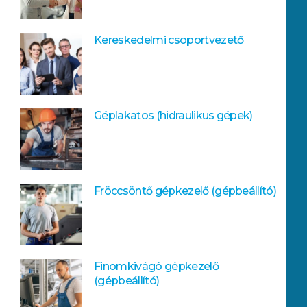
Kereskedelmi csoportvezető
Géplakatos (hidraulikus gépek)
Fröccsöntő gépkezelő (gépbeállító)
Finomkivágó gépkezelő
(gépbeállító)