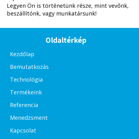
Legyen Ön is történetünk része, mint vevőnk,
beszállítónk, vagy munkatársunk!
Oldaltérkép
Kezdőlap
Bemutatkozás
Technológia
Termékeink
Referencia
Menedzsment
Kapcsolat